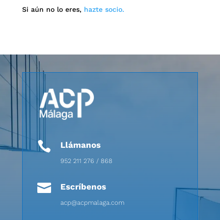
Si aún no lo eres,
hazte socio.

Llámanos
952 211 276 / 868

Escríbenos
acp@acpmalaga.com