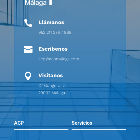

Llámanos
952 211 276 / 868

Escríbenos
acp@acpmalaga.com

Visítanos
C/ Góngora, 2
29002 Málaga
ACP
Servicios