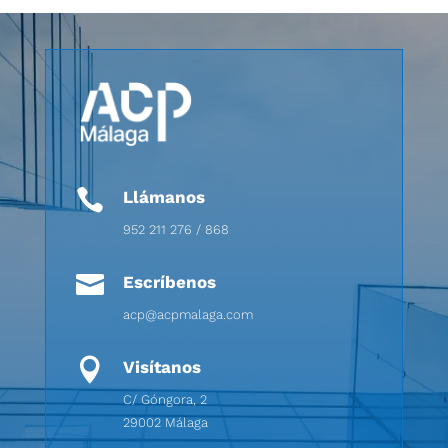

Llámanos
952 211 276 / 868

Escríbenos
acp@acpmalaga.com

Visítanos
C/ Góngora, 2
29002 Málaga