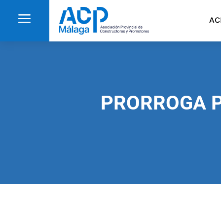
a
AC
PRORROGA P