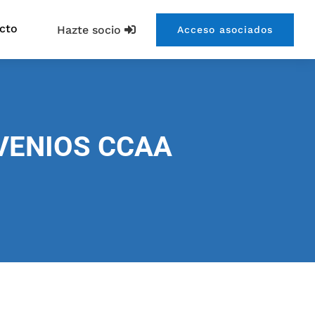
cto
Hazte socio
Acceso asociados
VENIOS CCAA