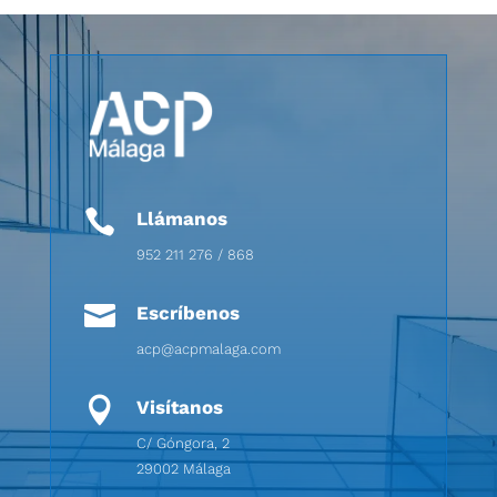

Llámanos
952 211 276 / 868

Escríbenos
acp@acpmalaga.com

Visítanos
C/ Góngora, 2
29002 Málaga