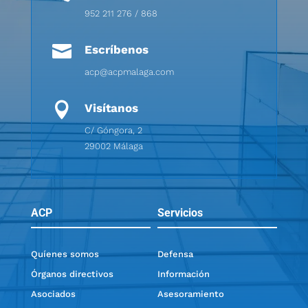
952 211 276 / 868

Escríbenos
acp@acpmalaga.com

Visítanos
C/ Góngora, 2
29002 Málaga
ACP
Servicios
Quíenes somos
Defensa
Órganos directivos
Información
Asociados
Asesoramiento