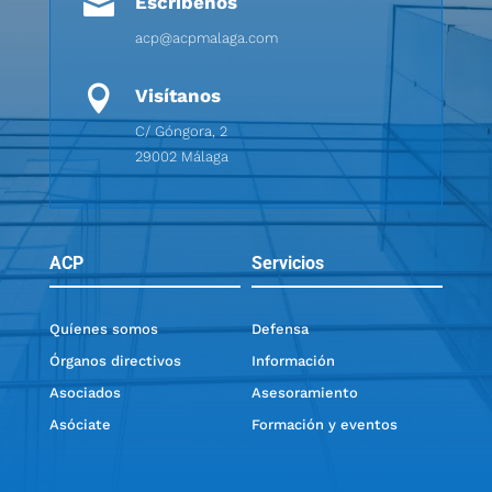

Escríbenos
acp@acpmalaga.com

Visítanos
C/ Góngora, 2
29002 Málaga
ACP
Servicios
Quíenes somos
Defensa
Órganos directivos
Información
Asociados
Asesoramiento
Asóciate
Formación y eventos