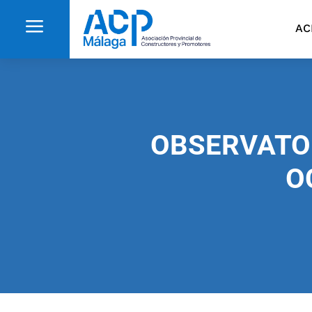
a
AC
OBSERVATOR
O