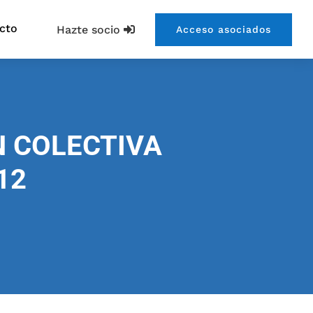
cto
Hazte socio
Acceso asociados
N COLECTIVA
12