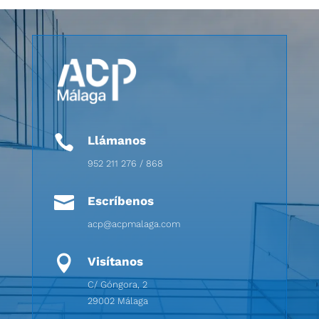

Llámanos
952 211 276 / 868

Escríbenos
acp@acpmalaga.com

Visítanos
C/ Góngora, 2
29002 Málaga