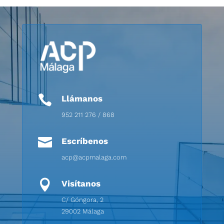

Llámanos
952 211 276 / 868

Escríbenos
acp@acpmalaga.com

Visítanos
C/ Góngora, 2
29002 Málaga