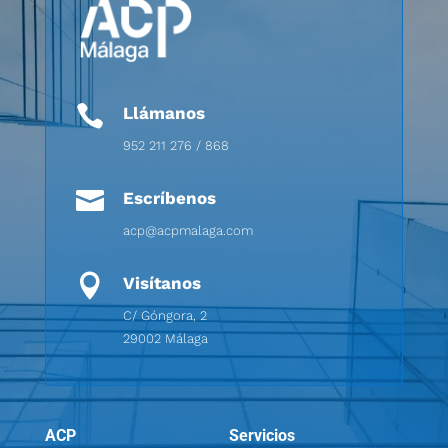

Llámanos
952 211 276 / 868

Escríbenos
acp@acpmalaga.com

Visítanos
C/ Góngora, 2
29002 Málaga
ACP
Servicios