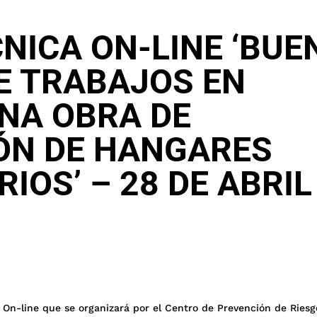
NICA ON-LINE ‘BUE
E TRABAJOS EN
UNA OBRA DE
ÓN DE HANGARES
OS’ – 28 DE ABRIL
 On-line que se organizará por el Centro de Prevención de Riesg