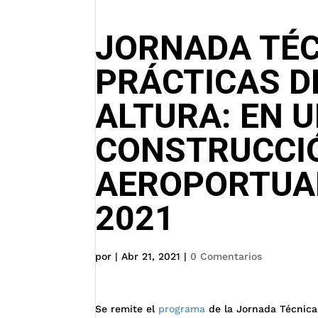
JORNADA TÉC
PRÁCTICAS D
ALTURA: EN 
CONSTRUCCI
AEROPORTUARI
2021
por
|
Abr 21, 2021
|
0 Comentarios
Se remite el
programa
de la Jornada Técnica