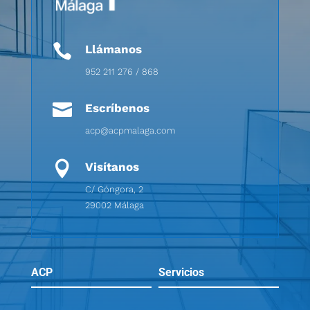

Llámanos
952 211 276 / 868

Escríbenos
acp@acpmalaga.com

Visítanos
C/ Góngora, 2
29002 Málaga
ACP
Servicios