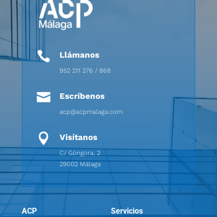

Llámanos
952 211 276 / 868

Escríbenos
acp@acpmalaga.com

Visítanos
C/ Góngora, 2
29002 Málaga
ACP
Servicios