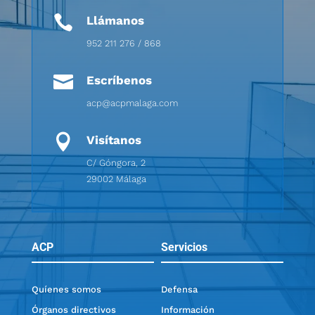

Llámanos
952 211 276 / 868

Escríbenos
acp@acpmalaga.com

Visítanos
C/ Góngora, 2
29002 Málaga
ACP
Servicios
Quíenes somos
Defensa
Órganos directivos
Información