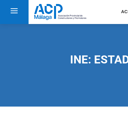
a
AC
INE: ESTA