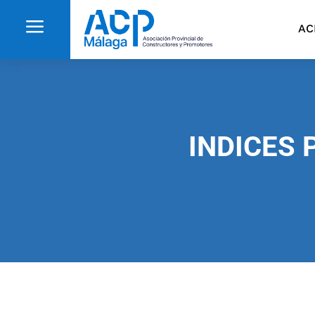
a
AC
INDICES