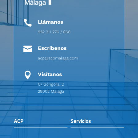

Llámanos
952 211 276 / 868

Escríbenos
acp@acpmalaga.com

Visítanos
C/ Góngora, 2
29002 Málaga
ACP
Servicios