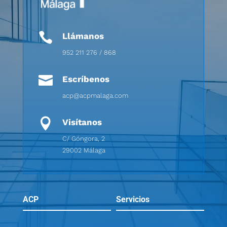

Llámanos
952 211 276 / 868

Escríbenos
acp@acpmalaga.com

Visítanos
C/ Góngora, 2
29002 Málaga
ACP
Servicios