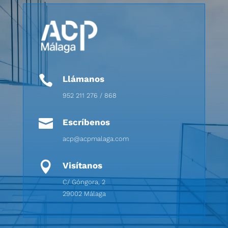

Llámanos
952 211 276 / 868

Escríbenos
acp@acpmalaga.com

Visítanos
C/ Góngora, 2
29002 Málaga