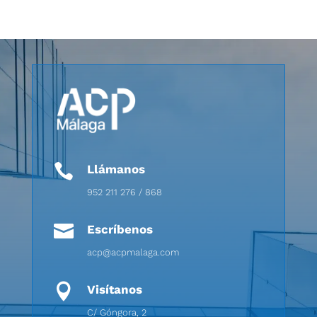

Llámanos
952 211 276 / 868

Escríbenos
acp@acpmalaga.com

Visítanos
C/ Góngora, 2