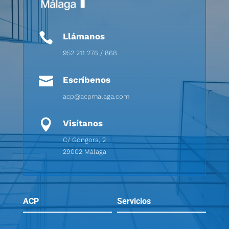

Llámanos
952 211 276 / 868

Escríbenos
acp@acpmalaga.com

Visítanos
C/ Góngora, 2
29002 Málaga
ACP
Servicios