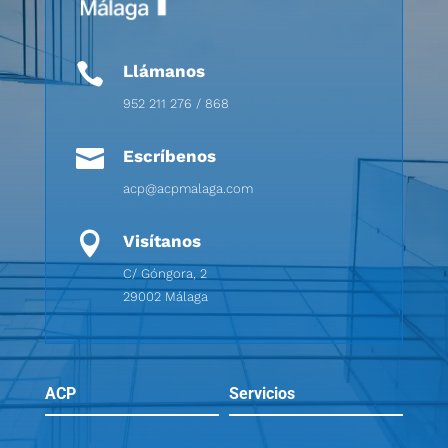

Llámanos
952 211 276 / 868

Escríbenos
acp@acpmalaga.com

Visítanos
C/ Góngora, 2
29002 Málaga
ACP
Servicios