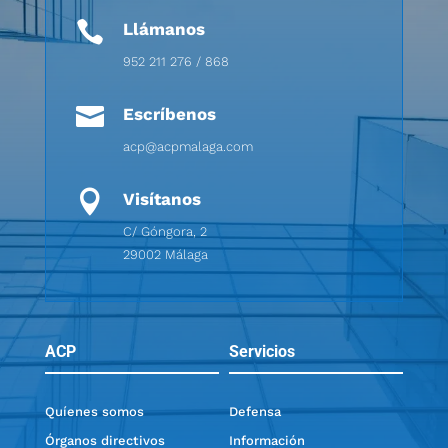

Llámanos
952 211 276 / 868

Escríbenos
acp@acpmalaga.com

Visítanos
C/ Góngora, 2
29002 Málaga
ACP
Servicios
Quíenes somos
Defensa
Órganos directivos
Información