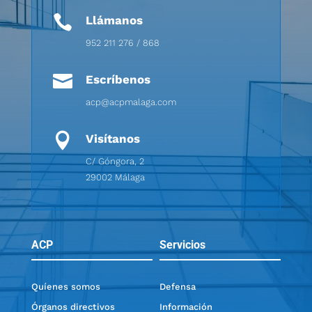

Llámanos
952 211 276 / 868

Escríbenos
acp@acpmalaga.com

Visítanos
C/ Góngora, 2
29002 Málaga
ACP
Servicios
Quíenes somos
Defensa
Órganos directivos
Información