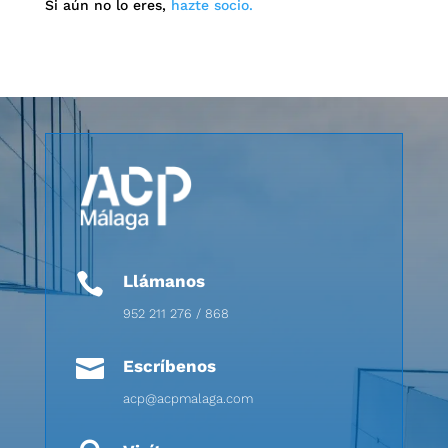
Si aún no lo eres,
hazte socio.

Llámanos
952 211 276 / 868

Escríbenos
acp@acpmalaga.com