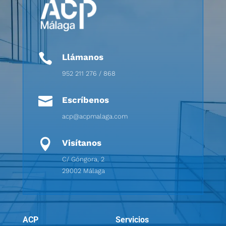

Llámanos
952 211 276 / 868

Escríbenos
acp@acpmalaga.com

Visítanos
C/ Góngora, 2
29002 Málaga
ACP
Servicios