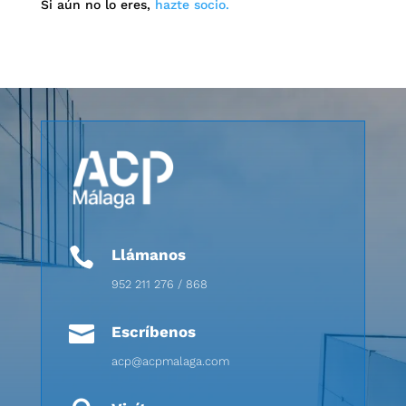
Si aún no lo eres,
hazte socio.

Llámanos
952 211 276 / 868

Escríbenos
acp@acpmalaga.com