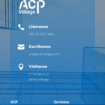

Llámanos
952 211 276 / 868

Escríbenos
acp@acpmalaga.com

Visítanos
C/ Góngora, 2
29002 Málaga
ACP
Servicios