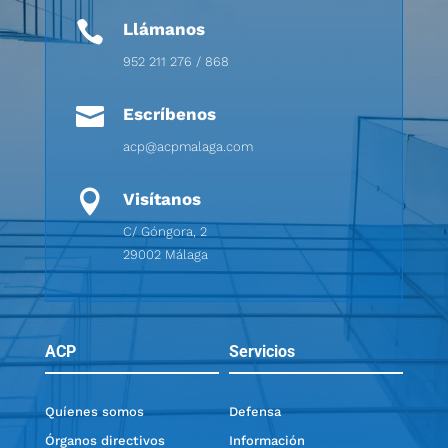

Llámanos
952 211 276 / 868

Escríbenos
acp@acpmalaga.com

Visítanos
C/ Góngora, 2
29002 Málaga
ACP
Servicios
Quíenes somos
Defensa
Órganos directivos
Información