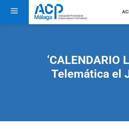
a
AC
‘CALENDARIO 
Telemática el