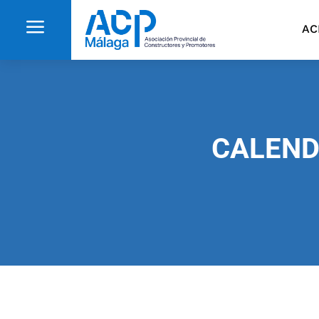
a
AC
CALEND