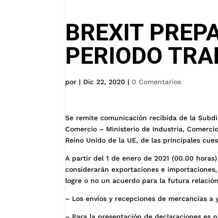
BREXIT PREPA
PERIODO TRA
por
|
Dic 22, 2020
|
0 Comentarios
Se remite comunicación recibida de la Subdi
Comercio – Ministerio de Industria, Comercio
Reino Unido de la UE, de las principales cu
A partir del 1 de enero de 2021 (00.00 horas
considerarán exportaciones e importaciones, 
logre o no un acuerdo para la futura relació
– Los envíos y recepciones de mercancías a 
– Para la presentación de declaraciones es