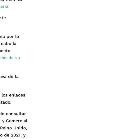
aria
.
nte
na por lo
 cabo la
pecto
ión de su
iva de la
 los enlaces
stado.
de consultar
a y Comercial
Reino Unido,
io de 2021, y