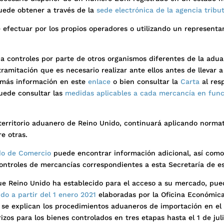
uede obtener a través de la
sede electrónica de la agencia tribut
 efectuar por los propios operadores o utilizando un representa
a controles por parte de otros organismos diferentes de la adua
ramitación que es necesario realizar ante ellos antes de llevar a
 más información en este
enlace
o bien consultar la
Carta
al res
puede consultar las
medidas aplicables a cada mercancía en func
territorio aduanero de Reino Unido, continuará aplicando normat
e otras.
ado de Comercio
puede encontrar información adicional, así como
 controles de mercancías correspondientes a esta Secretaría de e
que Reino Unido ha establecido para el acceso a su mercado, pue
do a partir del 1 enero 2021
elaboradas por la Oficina Económic
se explican los procedimientos aduaneros de importación en el 
izos para los bienes controlados en tres etapas hasta el 1 de jul