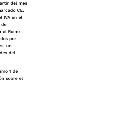
artir del mes
marcado CE,
l IVA en el
 de
 el Reino
ados por
es, un
ades del
ximo 1 de
ón sobre el