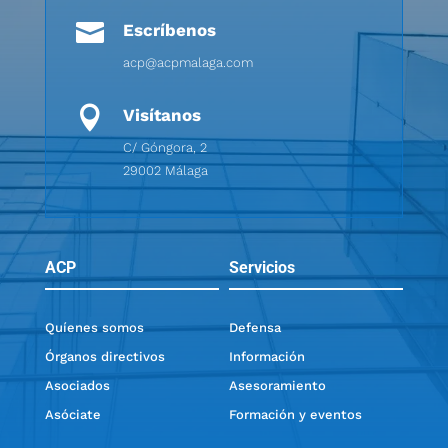

Escríbenos
acp@acpmalaga.com

Visítanos
C/ Góngora, 2
29002 Málaga
ACP
Servicios
Quíenes somos
Defensa
Órganos directivos
Información
Asociados
Asesoramiento
Asóciate
Formación y eventos